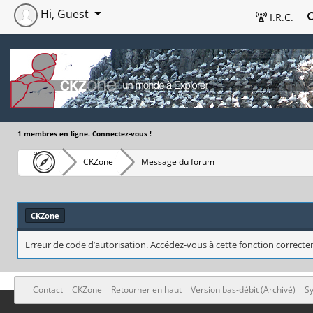
Hi, Guest
I.R.C.
1 membres en ligne. Connectez-vous !
CKZone
Message du forum
CKZone
Erreur de code d’autorisation. Accédez-vous à cette fonction correctem
Contact
CKZone
Retourner en haut
Version bas-débit (Archivé)
Sy