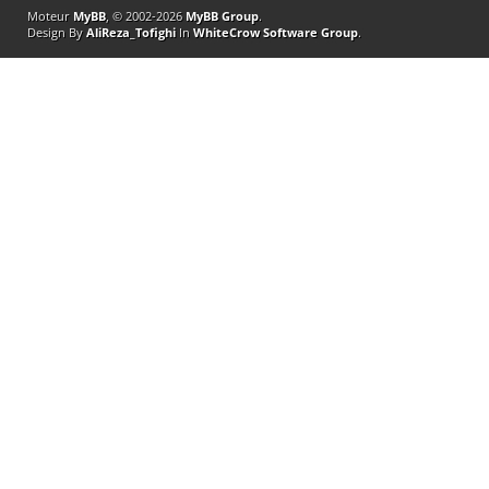
Moteur
MyBB
, © 2002-2026
MyBB Group
.
Design By
AliReza_Tofighi
In
WhiteCrow Software Group
.