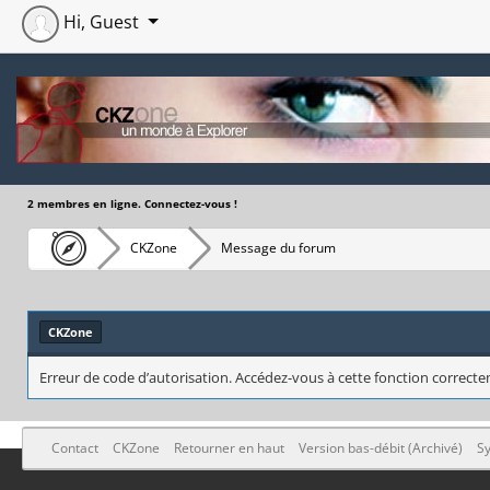
Hi, Guest
2 membres en ligne. Connectez-vous !
CKZone
Message du forum
CKZone
Erreur de code d’autorisation. Accédez-vous à cette fonction correctem
Contact
CKZone
Retourner en haut
Version bas-débit (Archivé)
Sy