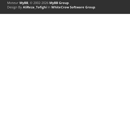
Moteur
MyBB
, © 2002-2026
MyBB Group
.
Design By
AliReza_Tofighi
In
WhiteCrow Software Group
.