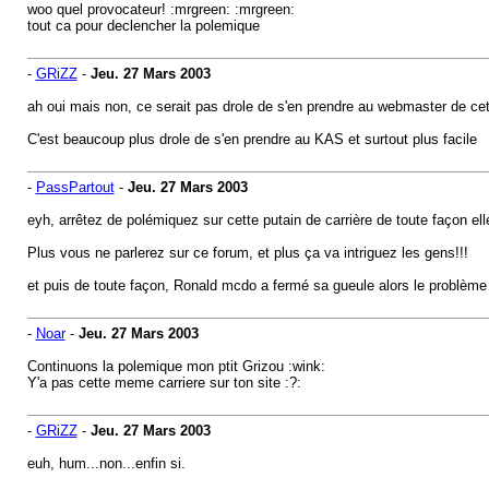
woo quel provocateur! :mrgreen: :mrgreen:
tout ca pour declencher la polemique
-
GRiZZ
-
Jeu. 27 Mars 2003
ah oui mais non, ce serait pas drole de s'en prendre au webmaster de cet 
C'est beaucoup plus drole de s'en prendre au KAS et surtout plus facile
-
PassPartout
-
Jeu. 27 Mars 2003
eyh, arrêtez de polémiquez sur cette putain de carrière de toute façon elle 
Plus vous ne parlerez sur ce forum, et plus ça va intriguez les gens!!!
et puis de toute façon, Ronald mcdo a fermé sa gueule alors le problème e
-
Noar
-
Jeu. 27 Mars 2003
Continuons la polemique mon ptit Grizou :wink:
Y'a pas cette meme carriere sur ton site :?:
-
GRiZZ
-
Jeu. 27 Mars 2003
euh, hum...non...enfin si.