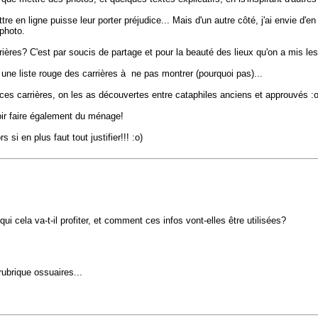
re en ligne puisse leur porter préjudice... Mais d'un autre côté, j'ai envie d'en f
photo.
ières? C'est par soucis de partage et pour la beauté des lieux qu'on a mis les
une liste rouge des carrières à ne pas montrer (pourquoi pas)...
s carrières, on les as découvertes entre cataphiles anciens et approuvés :o
voir faire également du ménage!
i en plus faut tout justifier!!! :o)
qui cela va-t-il profiter, et comment ces infos vont-elles être utilisées?
rubrique ossuaires...