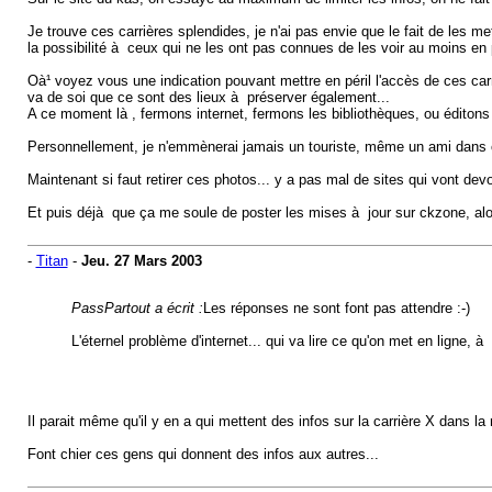
Je trouve ces carrières splendides, je n'ai pas envie que le fait de les mett
la possibilité à ceux qui ne les ont pas connues de les voir au moins en 
Oà¹ voyez vous une indication pouvant mettre en péril l'accès de ces carr
va de soi que ce sont des lieux à préserver également...
A ce moment là , fermons internet, fermons les bibliothèques, ou éditons 
Personnellement, je n'emmènerai jamais un touriste, même un ami dans ce
Maintenant si faut retirer ces photos... y a pas mal de sites qui vont de
Et puis déjà que ça me soule de poster les mises à jour sur ckzone, alors s
-
Titan
-
Jeu. 27 Mars 2003
PassPartout a écrit :
Les réponses ne sont font pas attendre :-)
L'éternel problème d'internet... qui va lire ce qu'on met en ligne, à 
Il parait même qu'il y en a qui mettent des infos sur la carrière X dans la 
Font chier ces gens qui donnent des infos aux autres...