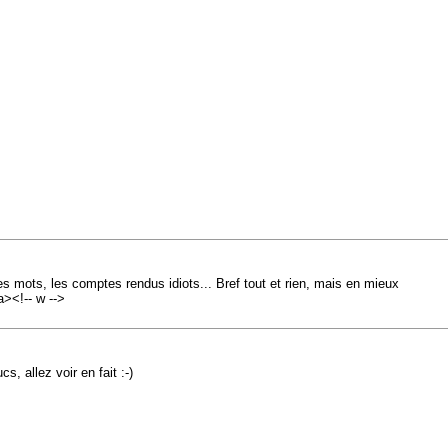
es mots, les comptes rendus idiots... Bref tout et rien, mais en mieux
a><!-- w -->
, allez voir en fait :-)