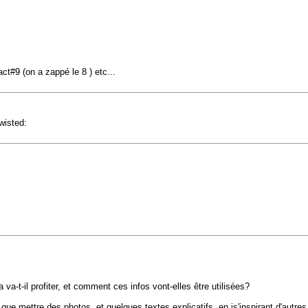
ct#9 (on a zappé le 8 ) etc...
twisted:
a va-t-il profiter, et comment ces infos vont-elles être utilisées?
que mettre des photos, et quelques textes explicatifs, en is'inspirant d'autres 