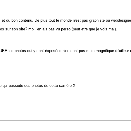
s et du bon contenu. De plus tout le monde n'est pas graphiste ou webdesigner i
fos sur son site? moi j'en ais pas vu perso (peut etre que je vois mal).
 CUBE les photos qui y sont éxposées n'en sont pas moin magnifique (d'ailleur 
tre qui posséde des photos de cette carriére X.