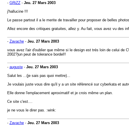
-
GRiZZ
-
Jeu. 27 Mars 2003
j'hallucine !!!
Le passe partout il a le merite de travailler pour proposer de belles photo
Allez encore des critiques gratuites, allez y. Au fait, vous avez vu des in
-
Zavache
-
Jeu. 27 Mars 2003
vous avez l'air d'oublier que même si le design est trés loin de celui de
2002?)un peut de tolerance bordel!!
-
auguste
-
Jeu. 27 Mars 2003
Salut les ...(je sais pas quoi mettre)...
Je voulais juste vous dire qu'il y a un site réfèrencé sur cyberkata et au
Elle donne l'emplacement aproximatif et je crois même un plan.
Ce site c'est....
je ne vous le direr pas. :wink:
-
Zavache
-
Jeu. 27 Mars 2003