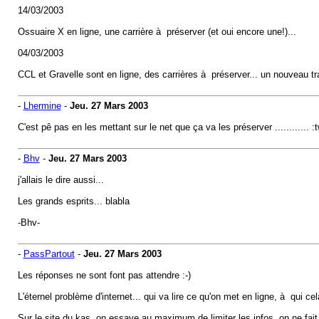
14/03/2003
Ossuaire X en ligne, une carrière à préserver (et oui encore une!)...
04/03/2003
CCL et Gravelle sont en ligne, des carrières à préserver... un nouveau tra
-
Lhermine
-
Jeu. 27 Mars 2003
C'est pê pas en les mettant sur le net que ça va les préserver ............ :
-
Bhv
-
Jeu. 27 Mars 2003
j'allais le dire aussi...
Les grands esprits... blabla
-Bhv-
-
PassPartout
-
Jeu. 27 Mars 2003
Les réponses ne sont font pas attendre :-)
L'éternel problème d'internet... qui va lire ce qu'on met en ligne, à qui cel
Sur le site du kas, on essaye au maximum de limiter les infos, on ne fait 