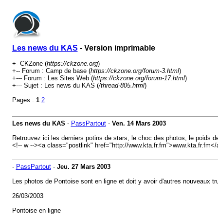
Les news du KAS
- Version imprimable
+- CKZone (
https://ckzone.org
)
+-- Forum : Camp de base (
https://ckzone.org/forum-3.html
)
+--- Forum : Les Sites Web (
https://ckzone.org/forum-17.html
)
+--- Sujet : Les news du KAS (
/thread-805.html
)
Pages :
1
2
Les news du KAS
-
PassPartout
-
Ven. 14 Mars 2003
Retrouvez ici les derniers potins de stars, le choc des photos, le poids d
<!-- w --><a class="postlink" href="http://www.kta.fr.fm">www.kta.fr.fm</
-
PassPartout
-
Jeu. 27 Mars 2003
Les photos de Pontoise sont en ligne et doit y avoir d'autres nouveaux trucs
26/03/2003
Pontoise en ligne