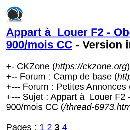
Appart à Louer F2 - Ob
900/mois CC
- Version 
+- CKZone (
https://ckzone.org
)
+-- Forum : Camp de base (
htt
+--- Forum : Petites Annonces 
+--- Sujet : Appart à Louer F2
900/mois CC (
/thread-6973.htm
Pages :
1
2
3
4