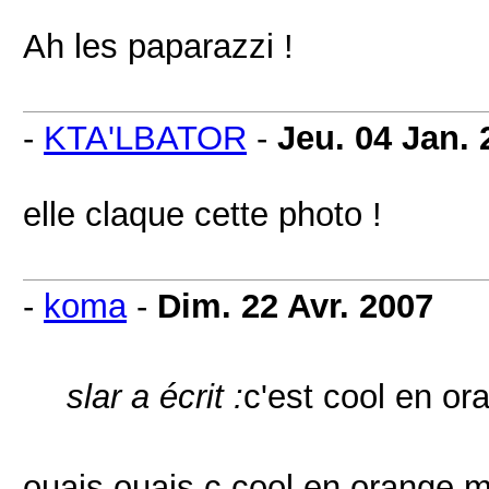
Ah les paparazzi !
-
KTA'LBATOR
-
Jeu. 04 Jan. 
elle claque cette photo !
-
koma
-
Dim. 22 Avr. 2007
slar a écrit :
c'est cool en or
ouais ouais c cool en orange ma