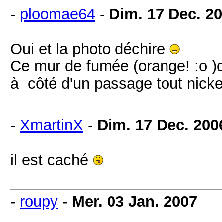
-
ploomae64
-
Dim. 17 Dec. 2
Oui et la photo déchire
Ce mur de fumée (orange! :o )qu
à côté d'un passage tout nickel
-
XmartinX
-
Dim. 17 Dec. 200
il est caché
-
roupy
-
Mer. 03 Jan. 2007