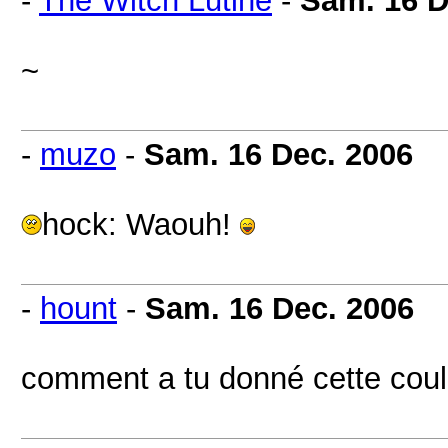
-
The Witch Lutine
-
Sam. 16 D
~
-
muzo
-
Sam. 16 Dec. 2006
hock: Waouh!
-
hount
-
Sam. 16 Dec. 2006
comment a tu donné cette cou