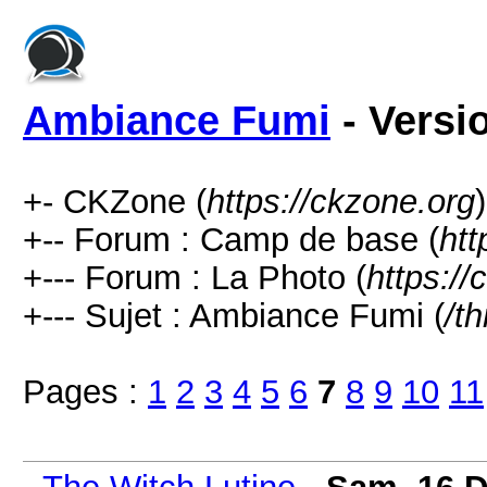
Ambiance Fumi
- Versi
+- CKZone (
https://ckzone.org
)
+-- Forum : Camp de base (
htt
+--- Forum : La Photo (
https:/
+--- Sujet : Ambiance Fumi (
/t
Pages :
1
2
3
4
5
6
7
8
9
10
11