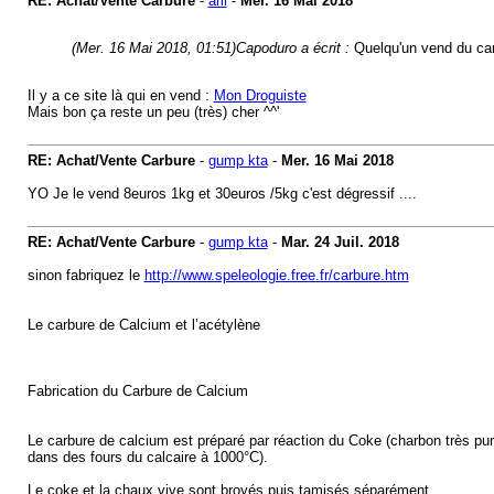
RE: Achat/Vente Carbure
-
arli
-
Mer. 16 Mai 2018
(Mer. 16 Mai 2018, 01:51)
Capoduro a écrit :
Quelqu'un vend du car
Il y a ce site là qui en vend :
Mon Droguiste
Mais bon ça reste un peu (très) cher ^^'
RE: Achat/Vente Carbure
-
gump kta
-
Mer. 16 Mai 2018
YO Je le vend 8euros 1kg et 30euros /5kg c'est dégressif ....
RE: Achat/Vente Carbure
-
gump kta
-
Mar. 24 Juil. 2018
sinon fabriquez le
http://www.speleologie.free.fr/carbure.htm
Le carbure de Calcium et l’acétylène
Fabrication du Carbure de Calcium
Le carbure de calcium est préparé par réaction du Coke (charbon très pur 
dans des fours du calcaire à 1000°C).
Le coke et la chaux vive sont broyés puis tamisés séparément.