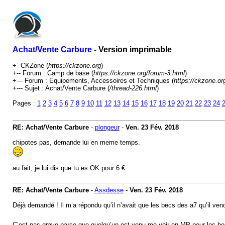
Achat/Vente Carbure
- Version imprimable
+- CKZone (
https://ckzone.org
)
+-- Forum : Camp de base (
https://ckzone.org/forum-3.html
)
+--- Forum : Equipements, Accessoires et Techniques (
https://ckzone.or
+--- Sujet : Achat/Vente Carbure (
/thread-226.html
)
Pages :
1
2
3
4
5
6
7
8
9
10
11
12
13
14
15
16
17
18
19
20
21
22
23
24
RE: Achat/Vente Carbure
-
plongeur
-
Ven. 23 Fév. 2018
chipotes pas, demande lui en meme temps.
au fait, je lui dis que tu es OK pour 6 €.
RE: Achat/Vente Carbure
-
Assdesse
-
Ven. 23 Fév. 2018
Déjà demandé ! Il m’a répondu qu’il n’avait que les becs des a7 qu’il ve
C’est pas grave parce que quelqu’un est venu me voir en MP pour les 