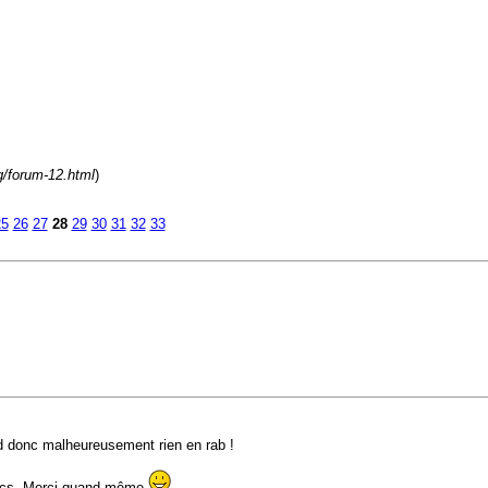
g/forum-12.html
)
25
26
27
28
29
30
31
32
33
nd donc malheureusement rien en rab !
becs. Merci quand même