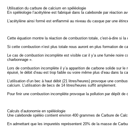
Utilisation du carbure de calcium en spéléologie
En spéléologie l’acétylène est fabriqué dans la calebonde par réaction a
L’acétylène ainsi formé est enflammé au niveau du casque par une étince
Cette équation montre la réaction de combustion totale, c'est-à-dire si l
Si cette combustion n’est plus totale nous auront en plus formation de c
Le cas de combustion incomplète est visible car il y’a une fumée noire co
charbonnage ».
Lors de combustion incomplète il y’a apparition de carbone solide sur le 
épuisé, le débit d’eau est trop faible ou voire même plus d’eau dans la
L’utilisation d’un bec à haut débit (21 litres/heures) provoque une combu
calcium. L’utilisation de becs de 14 litres/heures suffit amplement.
Pour finir une combustion incomplète provoque la pollution par dépôt de c
Calculs d’autonomie en spéléologie
Une calebonde spéléo contient environ 400 grammes de Carbure de Calc
En admettant que les impuretés représentent 20% de la masse de Carbure