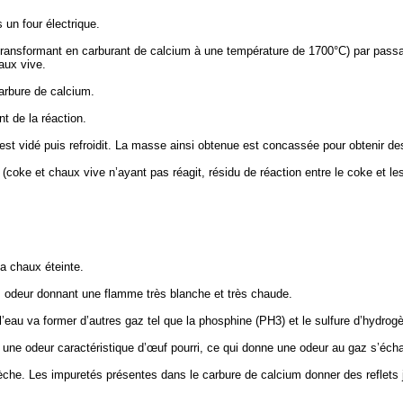
 un four électrique.
ansformant en carburant de calcium à une température de 1700°C) par passage
aux vive.
carbure de calcium.
t de la réaction.
de est vidé puis refroidit. La masse ainsi obtenue est concassée pour obtenir d
 (coke et chaux vive n’ayant pas réagit, résidu de réaction entre le coke et
la chaux éteinte.
ns odeur donnant une flamme très blanche et très chaude.
c l’eau va former d’autres gaz tel que la phosphine (PH3) et le sulfure d’hydrog
 à une odeur caractéristique d’œuf pourri, ce qui donne une odeur au gaz s’éch
èche. Les impuretés présentes dans le carbure de calcium donner des reflets j