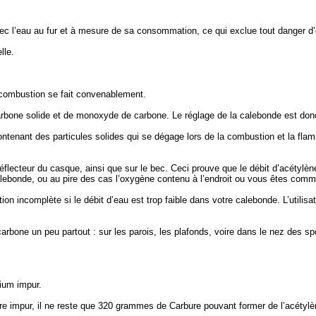
vec l’eau au fur et à mesure de sa consommation, ce qui exclue tout danger d’e
lle.
a combustion se fait convenablement.
arbone solide et de monoxyde de carbone. Le réglage de la calebonde est donc 
ntenant des particules solides qui se dégage lors de la combustion et la flam
réflecteur du casque, ainsi que sur le bec. Ceci prouve que le débit d’acétylè
 calebonde, ou au pire des cas l’oxygène contenu à l’endroit ou vous êtes co
stion incomplète si le débit d’eau est trop faible dans votre calebonde. L’util
arbone un peu partout : sur les parois, les plafonds, voire dans le nez des sp
ium impur.
 impur, il ne reste que 320 grammes de Carbure pouvant former de l’acétylè