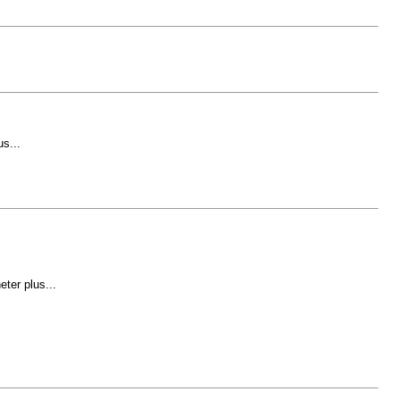
s...
ter plus...