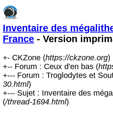
Inventaire des mégalith
France
- Version imprim
+- CKZone (
https://ckzone.org
)
+-- Forum : Ceux d'en bas (
http
+--- Forum : Troglodytes et Sout
30.html
)
+--- Sujet : Inventaire des méga
(
/thread-1694.html
)