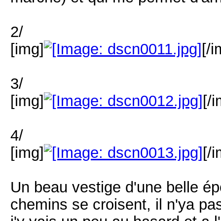
2/
[img]
[/i
3/
[img]
[/
4/
[img]
[/
Un beau vestige d'une belle ép
chemins se croisent, il n'ya pa