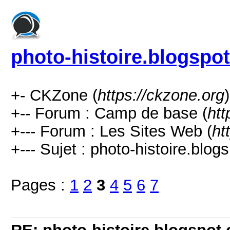
photo-histoire.blogspo
+- CKZone (
https://ckzone.org
)
+-- Forum : Camp de base (
htt
+--- Forum : Les Sites Web (
ht
+--- Sujet : photo-histoire.blog
Pages :
1
2
3
4
5
6
7