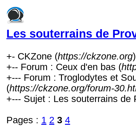
Les souterrains de Pro
+- CKZone (
https://ckzone.org
)
+-- Forum : Ceux d'en bas (
htt
+--- Forum : Troglodytes et Sou
(
https://ckzone.org/forum-30.h
+--- Sujet : Les souterrains de 
Pages :
1
2
3
4