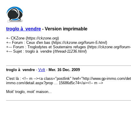
troglo à vendre
- Version imprimable
+- CKZone (
https://ckzone.org
)
+-- Forum : Ceux d'en bas (
https://ckzone.org/forum-5.html
)
+--- Forum : Troglodytes et Souterrains refuges (
https://ckzone.org/forum
+--- Sujet : troglo à vendre (
/thread-11236.html
)
troglo à vendre
-
Vvlt
-
Mer. 16 Dec. 2009
C'est là : <!-- m --><a class="postlink" href="http://www.gp-immo.com/
immo.com/detail.aspx?prop ... 15686d5c74</a><!-- m -->
Moit' troglo, moit' maison...