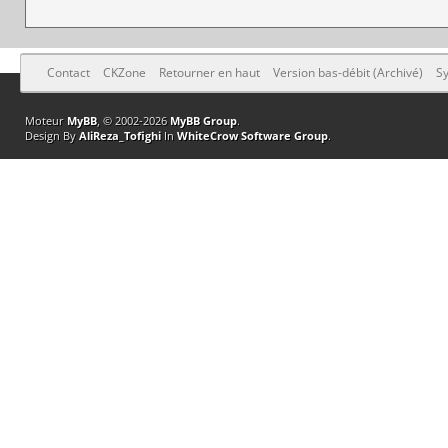
Contact
CKZone
Retourner en haut
Version bas-débit (Archivé)
Sy
Moteur
MyBB
, © 2002-2026
MyBB Group
.
Design By
AliReza_Tofighi
In
WhiteCrow Software Group
.