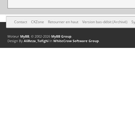
Contact
CKZone
Retourner en haut
Version bas-débit (Archivé)
Sy
Moteur
MyBB
, © 2002-2026
MyBB Group
.
Design By
AliReza_Tofighi
In
WhiteCrow Software Group
.