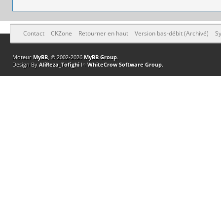
Contact
CKZone
Retourner en haut
Version bas-débit (Archivé)
Sy
Moteur
MyBB
, © 2002-2026
MyBB Group
.
Design By
AliReza_Tofighi
In
WhiteCrow Software Group
.