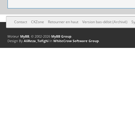
Contact
CKZone
Retourner en haut
Version bas-débit (Archivé)
Sy
Moteur
MyBB
, © 2002-2026
MyBB Group
.
Design By
AliReza_Tofighi
In
WhiteCrow Software Group
.