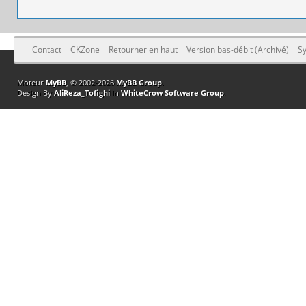
Contact
CKZone
Retourner en haut
Version bas-débit (Archivé)
Sy
Moteur
MyBB
, © 2002-2026
MyBB Group
.
Design By
AliReza_Tofighi
In
WhiteCrow Software Group
.