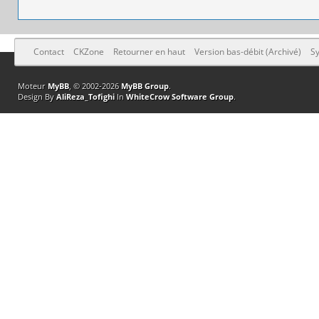
Contact
CKZone
Retourner en haut
Version bas-débit (Archivé)
Sy
Moteur
MyBB
, © 2002-2026
MyBB Group
.
Design By
AliReza_Tofighi
In
WhiteCrow Software Group
.