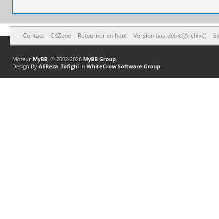
Contact
CKZone
Retourner en haut
Version bas-débit (Archivé)
Sy
Moteur
MyBB
, © 2002-2026
MyBB Group
.
Design By
AliReza_Tofighi
In
WhiteCrow Software Group
.