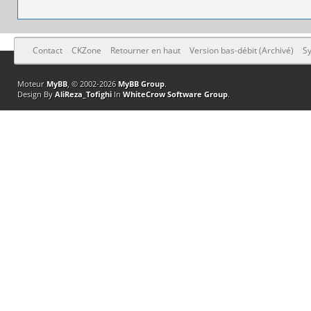
Contact
CKZone
Retourner en haut
Version bas-débit (Archivé)
Sy
Moteur
MyBB
, © 2002-2026
MyBB Group
.
Design By
AliReza_Tofighi
In
WhiteCrow Software Group
.