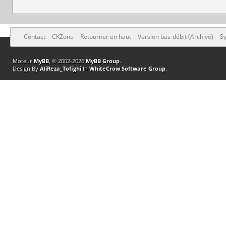
Contact
CKZone
Retourner en haut
Version bas-débit (Archivé)
Sy
Moteur
MyBB
, © 2002-2026
MyBB Group
.
Design By
AliReza_Tofighi
In
WhiteCrow Software Group
.