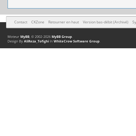
Contact
CKZone
Retourner en haut
Version bas-débit (Archivé)
Sy
Moteur
MyBB
, © 2002-2026
MyBB Group
.
Design By
AliReza_Tofighi
In
WhiteCrow Software Group
.