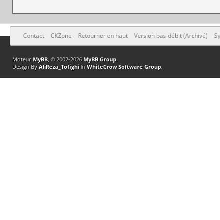
Contact
CKZone
Retourner en haut
Version bas-débit (Archivé)
Sy
Moteur
MyBB
, © 2002-2026
MyBB Group
.
Design By
AliReza_Tofighi
In
WhiteCrow Software Group
.