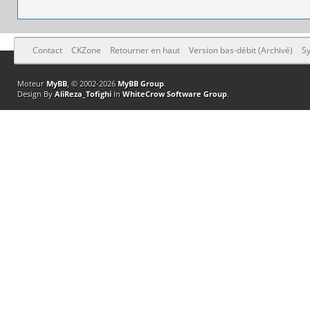
Contact
CKZone
Retourner en haut
Version bas-débit (Archivé)
Sy
Moteur
MyBB
, © 2002-2026
MyBB Group
.
Design By
AliReza_Tofighi
In
WhiteCrow Software Group
.