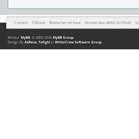
Contact
CKZone
Retourner en haut
Version bas-débit (Archivé)
Sy
Moteur
MyBB
, © 2002-2026
MyBB Group
.
Design By
AliReza_Tofighi
In
WhiteCrow Software Group
.