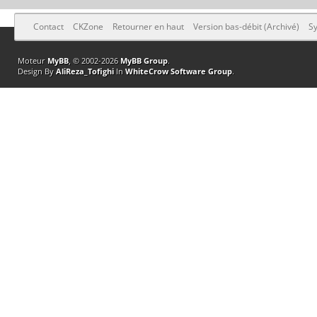
Contact
CKZone
Retourner en haut
Version bas-débit (Archivé)
Sy
Moteur
MyBB
, © 2002-2026
MyBB Group
.
Design By
AliReza_Tofighi
In
WhiteCrow Software Group
.