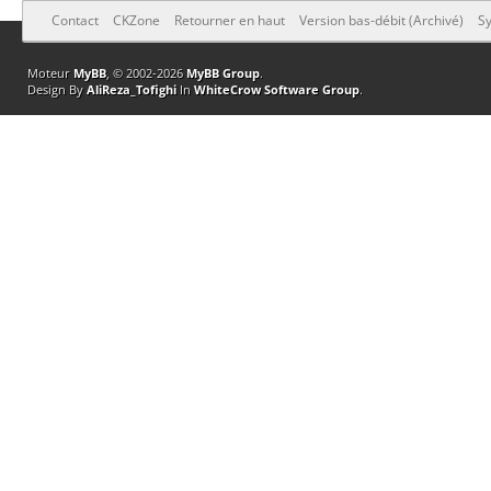
Contact
CKZone
Retourner en haut
Version bas-débit (Archivé)
Sy
Moteur
MyBB
, © 2002-2026
MyBB Group
.
Design By
AliReza_Tofighi
In
WhiteCrow Software Group
.