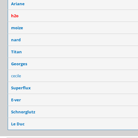
Ariane
h2o
moize
nard
Titan
Georges
cecile
Superflux
E-ver
Schnorglutz
Le Duc