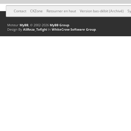
Contact
CKZone
Retourner en haut
Version bas-débit (Archivé)
Sy
Moteur
MyBB
, © 2002-2026
MyBB Group
.
Design By
AliReza_Tofighi
In
WhiteCrow Software Group
.