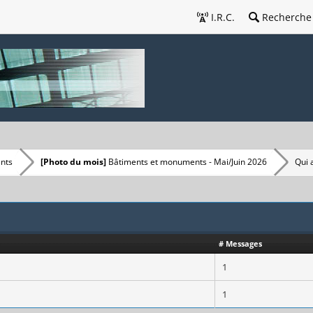
I.R.C.
Recherche
nts
[Photo du mois]
Bâtiments et monuments - Mai/Juin 2026
Qui 
# Messages
1
1