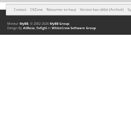
Contact
CKZone
Retourner en haut
Version bas-débit (Archivé)
Sy
Moteur
MyBB
, © 2002-2026
MyBB Group
.
Design By
AliReza_Tofighi
In
WhiteCrow Software Group
.