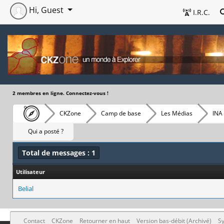
Hi, Guest
I.R.C.
2 membres en ligne. Connectez-vous !
CKZone
Camp de base
Les Médias
INA 
Qui a posté ?
Total de messages : 1
Utilisateur
Belial
Contact
CKZone
Retourner en haut
Version bas-débit (Archivé)
Sy