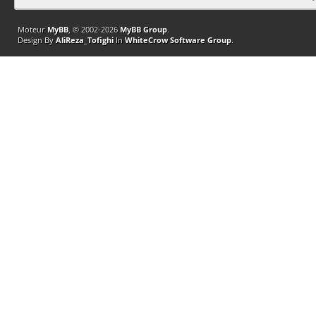
Moteur
MyBB
, © 2002-2026
MyBB Group
.
Design By
AliReza_Tofighi
In
WhiteCrow Software Group
.