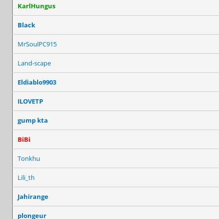
KarlHungus
Black
MrSoulPC915
Land-scape
Eldiablo9903
ILOVETP
gump kta
BiBi
Tonkhu
Lili_th
Jahirange
plongeur