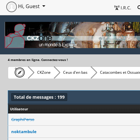
Hi, Guest
I.R.C.
4 membres en ligne. Connectez-vous !
CKZone
Ceux d'en bas
Catacombes et Ossuair
Total de messages : 199
Utilisateur
GraphiPerso
noktambule