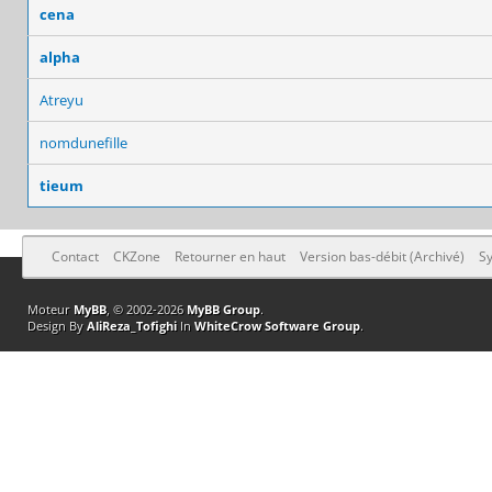
cena
alpha
Atreyu
nomdunefille
tieum
Contact
CKZone
Retourner en haut
Version bas-débit (Archivé)
Sy
Moteur
MyBB
, © 2002-2026
MyBB Group
.
Design By
AliReza_Tofighi
In
WhiteCrow Software Group
.