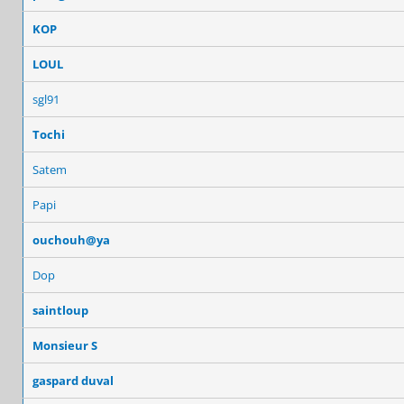
KOP
LOUL
sgl91
Tochi
Satem
Papi
ouchouh@ya
Dop
saintloup
Monsieur S
gaspard duval