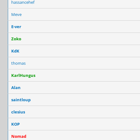
hassancehef
Meve
E-ver
Zoko
KdK
thomas
KarlHungus
Alan
saintloup
clesius
KOP
Nomad