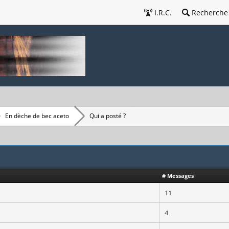
I.R.C.
Recherche
En dèche de bec aceto
Qui a posté ?
# Messages
11
4