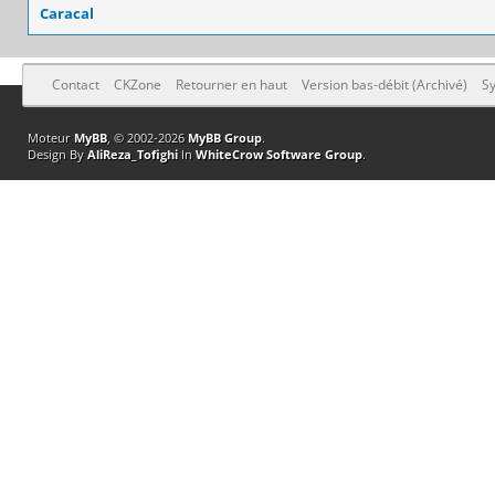
Caracal
Contact
CKZone
Retourner en haut
Version bas-débit (Archivé)
Sy
Moteur
MyBB
, © 2002-2026
MyBB Group
.
Design By
AliReza_Tofighi
In
WhiteCrow Software Group
.