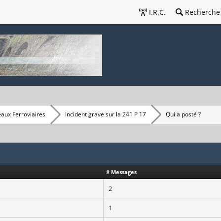
I.R.C.
Recherche
eaux Ferroviaires
Incident grave sur la 241 P 17
Qui a posté ?
# Messages
2
1