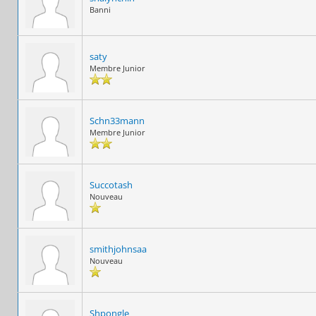
Banni
saty
Membre Junior
Schn33mann
Membre Junior
Succotash
Nouveau
smithjohnsaa
Nouveau
Shpongle