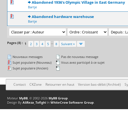
0 Votes - 0 sur 5 en moyenne
1
2
3
4
5
Abandoned 1936's Olympic Village in East Germany
Bartje
0 Votes - 0 sur 5 en moyenne
1
2
3
4
5
Abandoned hardware warehouse
Bartje
Pages (8) :
…
1
2
3
4
5
8
Suivant »
Nouveaux messages
Pas de nouveau message
Sujet populaire (Nouveau)
Vous avez participé à ce sujet
Sujet populaire (Ancien)
Contact
CKZone
Retourner en haut
Version bas-débit (Archivé)
Sy
Moteur
MyBB
, © 2002-2026
MyBB Group
.
Design By
AliReza_Tofighi
In
WhiteCrow Software Group
.