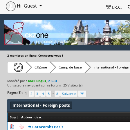
Hi, Guest
I.R.C.
2 membres en ligne. Connectez-vous !
CKZone
Camp de base
International - Foreign
Modéré par :
KarlHungus
,
le G.O
Utilisateurs naviguant sur ce forum : 25 Visiteur(s)
Pages (8) :
…
1
2
3
4
5
8
Suivant »
International - Foreign posts
Sujet
/
Auteur
[
desc
]
0 Votes - 0 sur 5 en moyenne
1
2
3
4
5
Catacombs Paris