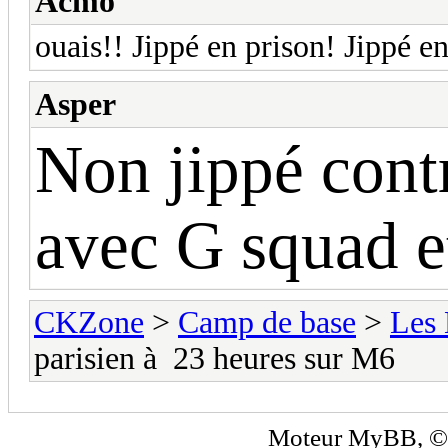
Acmo
ouais!! Jippé en prison! Jippé en
Asper
Non jippé contr
avec G squad 
CKZone
>
Camp de base
>
Les
parisien à 23 heures sur M6
Moteur
MyBB
, 