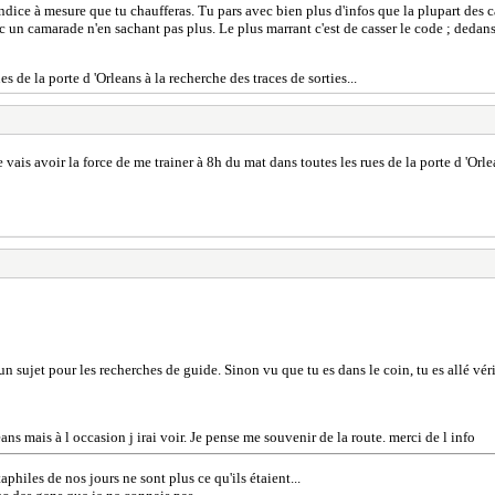
dice à mesure que tu chaufferas. Tu pars avec bien plus d'infos que la plupart des can
ec un camarade n'en sachant pas plus. Le plus marrant c'est de casser le code ; dedans
es de la porte d 'Orleans à la recherche des traces de sorties...
je vais avoir la force de me trainer à 8h du mat dans toutes les rues de la porte d 'Orle
un sujet pour les recherches de guide. Sinon vu que tu es dans le coin, tu es allé vér
ns mais à l occasion j irai voir. Je pense me souvenir de la route. merci de l info
aphiles de nos jours ne sont plus ce qu'ils étaient...