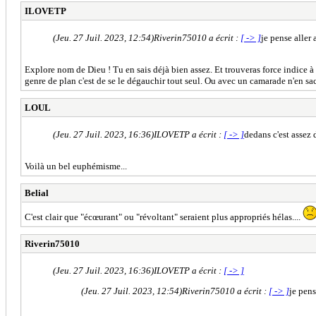
ILOVETP
(Jeu. 27 Juil. 2023, 12:54)
Riverin75010 a écrit :
[ -> ]
je pense aller
Explore nom de Dieu ! Tu en sais déjà bien assez. Et trouveras force indice à m
genre de plan c'est de se le dégauchir tout seul. Ou avec un camarade n'en sac
LOUL
(Jeu. 27 Juil. 2023, 16:36)
ILOVETP a écrit :
[ -> ]
dedans c'est assez 
Voilà un bel euphémisme...
Belial
C'est clair que "écœurant" ou "révoltant" seraient plus appropriés hélas....
Riverin75010
(Jeu. 27 Juil. 2023, 16:36)
ILOVETP a écrit :
[ -> ]
(Jeu. 27 Juil. 2023, 12:54)
Riverin75010 a écrit :
[ -> ]
je pens