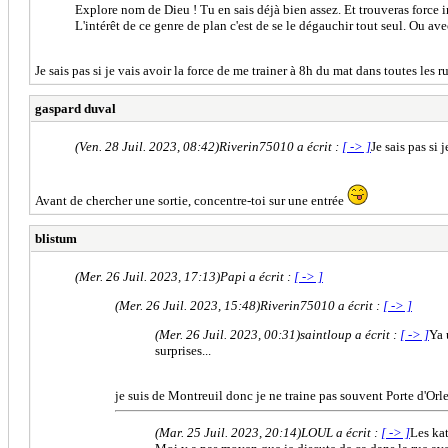
Explore nom de Dieu ! Tu en sais déjà bien assez. Et trouveras force in
L'intérêt de ce genre de plan c'est de se le dégauchir tout seul. Ou av
Je sais pas si je vais avoir la force de me trainer à 8h du mat dans toutes les ru
gaspard duval
(Ven. 28 Juil. 2023, 08:42)
Riverin75010 a écrit :
[ -> ]
Je sais pas si 
Avant de chercher une sortie, concentre-toi sur une entrée
blistum
(Mer. 26 Juil. 2023, 17:13)
Papi a écrit :
[ -> ]
(Mer. 26 Juil. 2023, 15:48)
Riverin75010 a écrit :
[ -> ]
(Mer. 26 Juil. 2023, 00:31)
saintloup a écrit :
[ -> ]
Ya 
surprises...
je suis de Montreuil donc je ne traine pas souvent Porte d'Orlea
(Mar. 25 Juil. 2023, 20:14)
LOUL a écrit :
[ -> ]
Les kat