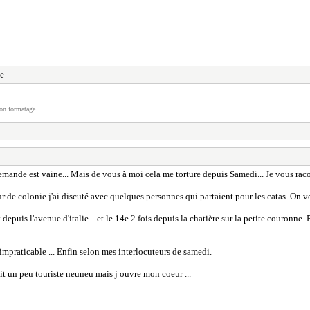
e
on formatage.
mande est vaine... Mais de vous à moi cela me torture depuis Samedi... Je vous rac
ur de colonie j'ai discuté avec quelques personnes qui partaient pour les catas. On
 depuis l'avenue d'italie... et le 14e 2 fois depuis la chatière sur la petite couronne.
 impraticable ... Enfin selon mes interlocuteurs de samedi.
ait un peu touriste neuneu mais j ouvre mon coeur ...