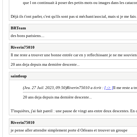
que l on continuait à poser des petits mots ou images dans les catacom
Déjà ils t'ont parler, c'est qu'ils sont pas si méchant/asocial, mais si je me 
BRTeam
des bons parisiens....
Riverin75010
Il me reste a trouver une bonne entrée car en y reflechissant je ne me souvien
20 ans deja depuis ma dernière descente...
saintloup
(Jeu. 27 Juil. 2023, 09:50)
Riverin75010 a écrit :
[ -> ]
Il me reste a 
20 ans deja depuis ma dernière descente...
T'inquiètes, j'ai fait pareil : une pause de vingt ans entre deux descentes. En
Riverin75010
je pense aller attendre simplement porte d Orleans et trouver un groupe