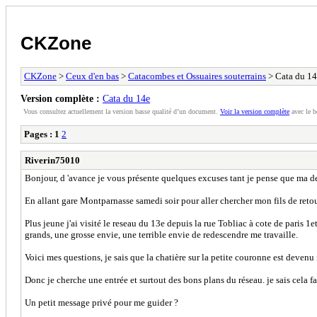
CKZone
CKZone
>
Ceux d'en bas
>
Catacombes et Ossuaires souterrains
> Cata du 14
Version complète :
Cata du 14e
Vous consultez actuellement la version basse qualité d’un document.
Voir la version complète
avec le b
Pages :
1
2
Riverin75010
Bonjour, d 'avance je vous présente quelques excuses tant je pense que ma de
En allant gare Montparnasse samedi soir pour aller chercher mon fils de reto
Plus jeune j'ai visité le reseau du 13e depuis la rue Tobliac à cote de paris 1et
grands, une grosse envie, une terrible envie de redescendre me travaille.
Voici mes questions, je sais que la chatière sur la petite couronne est devenu
Donc je cherche une entrée et surtout des bons plans du réseau. je sais cela f
Un petit message privé pour me guider ?