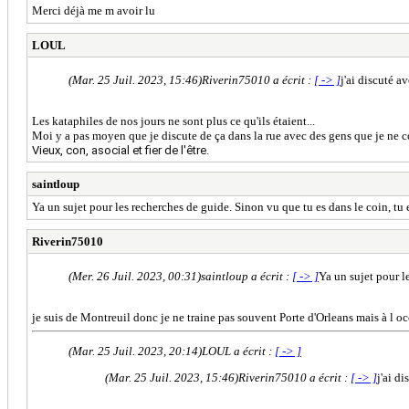
Merci déjà me m avoir lu
LOUL
(Mar. 25 Juil. 2023, 15:46)
Riverin75010 a écrit :
[ -> ]
j'ai discuté a
Les kataphiles de nos jours ne sont plus ce qu'ils étaient...
Moi y a pas moyen que je discute de ça dans la rue avec des gens que je ne c
Vieux, con, asocial et fier de l'être.
saintloup
Ya un sujet pour les recherches de guide. Sinon vu que tu es dans le coin, tu es
Riverin75010
(Mer. 26 Juil. 2023, 00:31)
saintloup a écrit :
[ -> ]
Ya un sujet pour le
je suis de Montreuil donc je ne traine pas souvent Porte d'Orleans mais à l occ
(Mar. 25 Juil. 2023, 20:14)
LOUL a écrit :
[ -> ]
(Mar. 25 Juil. 2023, 15:46)
Riverin75010 a écrit :
[ -> ]
j'ai d