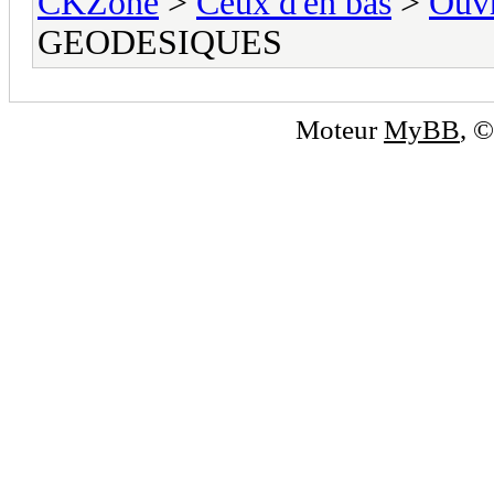
CKZone
>
Ceux d'en bas
>
Ouvr
GEODESIQUES
Moteur
MyBB
, 