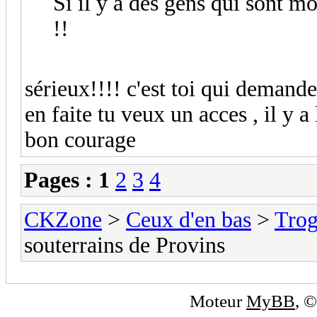
Si il y a des gens qui sont mo
!!
sérieux!!!! c'est toi qui demand
en faite tu veux un acces , il y a
bon courage
Pages :
1
2
3
4
CKZone
>
Ceux d'en bas
>
Trog
souterrains de Provins
Moteur
MyBB
, 