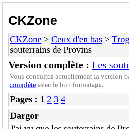
CKZone
CKZone
>
Ceux d'en bas
>
Trog
souterrains de Provins
Version complète :
Les sout
Vous consultez actuellement la version 
complète
avec le bon formatage.
Pages :
1
2
3
4
Dargor
J'ai vu que les souterrains de Pr