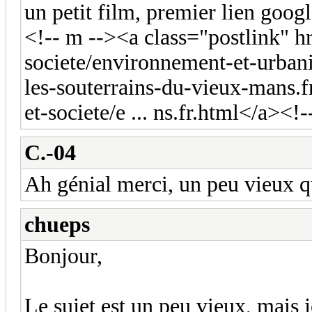
un petit film, premier lien goog
<!-- m --><a class="postlink" h
societe/environnement-et-urb
les-souterrains-du-vieux-mans.
et-societe/e ... ns.fr.html</a><!
C.-04
Ah génial merci, un peu vieux 
chueps
Bonjour,
Le sujet est un peu vieux, mais j